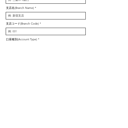
支店名(Branch Name)
支店コード(Branch Code)
口座種別(Account Type)
口座番号(Account Number)
口座名義*カナ(Account Holder's Name)
口座名義*アルファベット(Account Holder's Name
Alphabet)
•入力内容に誤りがないか、十分ご確認ください。
•振込エラーを防ぐため、口座情報は最新の内容をご記入ください。
•ギャラのお支払いは、業務を行った月の翌々翌月末に振り込まれます。
•Please ensure there are no errors in the information you provide.
•To prevent payment errors, please make sure your bank account details are up-to-
date.